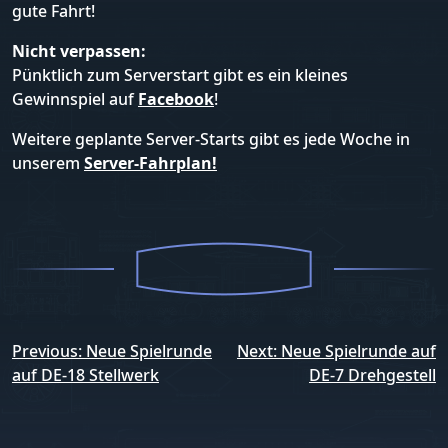
gute Fahrt!
Nicht verpassen:
Pünktlich zum Serverstart gibt es ein kleines
Gewinnspiel auf
Facebook
!
Weitere geplante Server-Starts gibt es jede Woche in
unserem
Server-Fahrplan!
Beitragsnavigation
Previous:
Neue Spielrunde
Next:
Neue Spielrunde auf
auf DE-18 Stellwerk
DE-7 Drehgestell