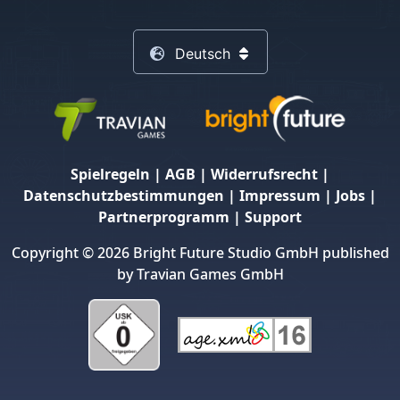
Deutsch
Spielregeln
|
AGB
|
Widerrufsrecht
|
Datenschutzbestimmungen
|
Impressum
|
Jobs
|
Partnerprogramm
|
Support
Copyright © 2026 Bright Future Studio GmbH published
by Travian Games GmbH