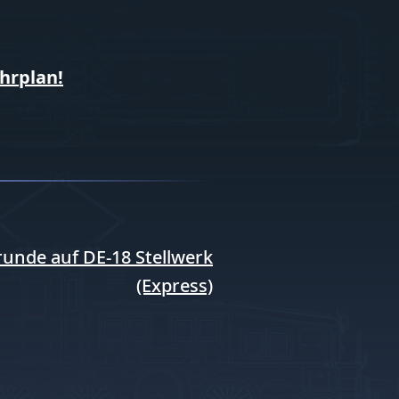
hrplan!
runde auf DE-18 Stellwerk
(Express)