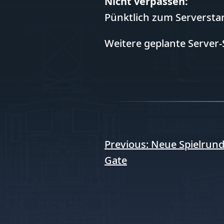
Nicht verpassen:
Pünktlich zum Serverstar
Weitere geplante Server-
Beitragsnavigat
Previous:
Neue Spielrund
Gate