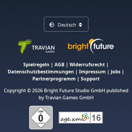
Deutsch
Spielregeln
|
AGB
|
Widerrufsrecht
|
Datenschutzbestimmungen
|
Impressum
|
Jobs
|
Partnerprogramm
|
Support
Copyright © 2026 Bright Future Studio GmbH published
by Travian Games GmbH